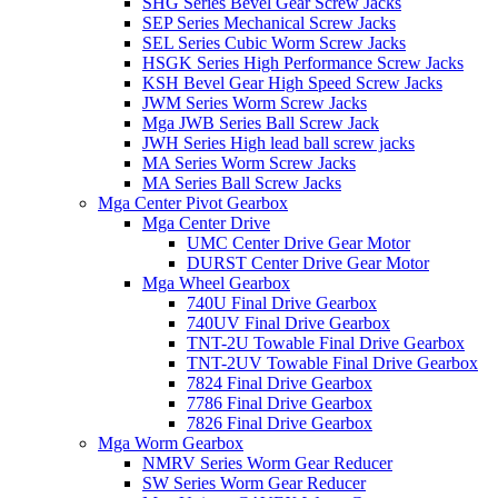
SHG Series Bevel Gear Screw Jacks
SEP Series Mechanical Screw Jacks
SEL Series Cubic Worm Screw Jacks
HSGK Series High Performance Screw Jacks
KSH Bevel Gear High Speed ​​Screw Jacks
JWM Series Worm Screw Jacks
Mga JWB Series Ball Screw Jack
JWH Series High lead ball screw jacks
MA Series Worm Screw Jacks
MA Series Ball Screw Jacks
Mga Center Pivot Gearbox
Mga Center Drive
UMC Center Drive Gear Motor
DURST Center Drive Gear Motor
Mga Wheel Gearbox
740U Final Drive Gearbox
740UV Final Drive Gearbox
TNT-2U Towable Final Drive Gearbox
TNT-2UV Towable Final Drive Gearbox
7824 Final Drive Gearbox
7786 Final Drive Gearbox
7826 Final Drive Gearbox
Mga Worm Gearbox
NMRV Series Worm Gear Reducer
SW Series Worm Gear Reducer