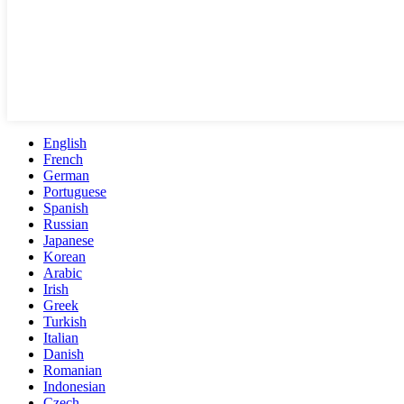
English
French
German
Portuguese
Spanish
Russian
Japanese
Korean
Arabic
Irish
Greek
Turkish
Italian
Danish
Romanian
Indonesian
Czech