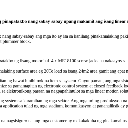
ang pinapatakbo nang sabay-sabay upang makamit ang isang linear
 nang sabay-sabay ang mga ito ay isa sa kanilang pinakamalaking p
 at plummer block.
apatakbo ng iisang motor hal. 4 x ME18100 screw jacks na nakaayos sa 
laking surface area eg 20Te load sa isang 24m2 area gamit ang apat 
itan ng bawat hinihimok na item sa system. Gayunpaman, ang mga sist
onize sa pamamagitan ng electronic control system at closed feedback
 sa elektronikong paraan na nagpapahintulot sa mga linear motion solu
system sa karamihan ng mga sektor. Ang mga uri ng produksyon na kap
plication tulad ng mga stadium, komunikasyon at pananaliksik ay gum
a nagsisiguro na ang mga customer ay makakakuha ng pinakamahusay 