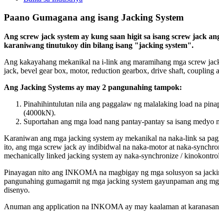
Paano Gumagana ang isang Jacking System
Ang screw jack system ay kung saan higit sa isang screw jack 
karaniwang tinutukoy din bilang isang "jacking system".
Ang kakayahang mekanikal na i-link ang maramihang mga screw jack
jack, bevel gear box, motor, reduction gearbox, drive shaft, coupling
Ang Jacking Systems ay may 2 pangunahing tampok:
Pinahihintulutan nila ang paggalaw ng malalaking load na pin
(4000kN).
Suportahan ang mga load nang pantay-pantay sa isang medyo ma
Karaniwan ang mga jacking system ay mekanikal na naka-link sa pag
ito, ang mga screw jack ay indibidwal na naka-motor at naka-synchr
mechanically linked jacking system ay naka-synchronize / kinokontrol
Pinayagan nito ang INKOMA na magbigay ng mga solusyon sa jacking 
pangunahing gumagamit ng mga jacking system gayunpaman ang mga ap
disenyo.
Anuman ang application na INKOMA ay may kaalaman at karanasan n