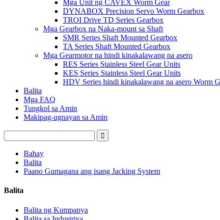
Mga Unit ng CAVEX Worm Gear
DYNABOX Precision Servo Worm Gearbox
TROI Drive TD Series Gearbox
Mga Gearbox na Naka-mount sa Shaft
SMR Series Shaft Mounted Gearbox
TA Series Shaft Mounted Gearbox
Mga Gearmotor na hindi kinakalawang na asero
RES Series Stainless Steel Gear Units
KES Series Stainless Steel Gear Units
HDV Series hindi kinakalawang na asero Worm Ge
Balita
Mga FAQ
Tungkol sa Amin
Makipag-ugnayan sa Amin
Bahay
Balita
Paano Gumagana ang isang Jacking System
Balita
Balita ng Kumpanya
Balita sa Industriya