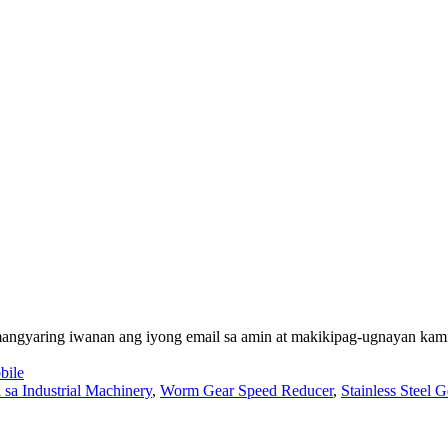
mangyaring iwanan ang iyong email sa amin at makikipag-ugnayan kami 
ile
sa Industrial Machinery
,
Worm Gear Speed ​​Reducer
,
Stainless Steel 