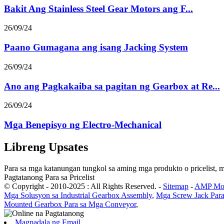
Bakit Ang Stainless Steel Gear Motors ang F...
26/09/24
Paano Gumagana ang isang Jacking System
26/09/24
Ano ang Pagkakaiba sa pagitan ng Gearbox at Re...
26/09/24
Mga Benepisyo ng Electro-Mechanical
Libreng Upsates
Para sa mga katanungan tungkol sa aming mga produkto o pricelist, 
Pagtatanong Para sa Pricelist
© Copyright - 2010-2025 : All Rights Reserved.
-
Sitemap
-
AMP Mob
Mga Solusyon sa Industrial Gearbox Assembly
,
Mga Screw Jack Para 
Mounted Gearbox Para sa Mga Conveyor
,
Magpadala ng Email