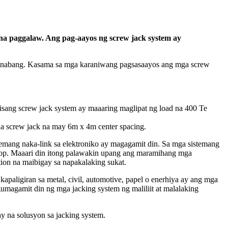
 na paggalaw. Ang pag-aayos ng screw jack system ay
akinabang. Kasama sa mga karaniwang pagsasaayos ang mga screw
isang screw jack system ay maaaring maglipat ng load na 400 Te
na screw jack na may 6m x 4m center spacing.
emang naka-link sa elektroniko ay magagamit din. Sa mga sistemang
 loop. Maaari din itong palawakin upang ang maramihang mga
tion na maibigay sa napakalaking sukat.
aligiran sa metal, civil, automotive, papel o enerhiya ay ang mga
agamit din ng mga jacking system ng maliliit at malalaking
na solusyon sa jacking system.